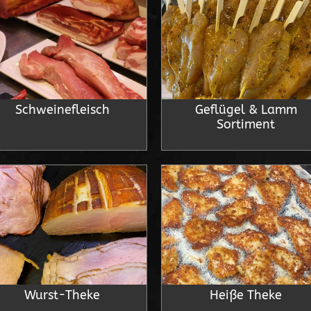
Schweinefleisch
Geflügel & Lamm
Sortiment
Wurst-Theke
Heiße Theke