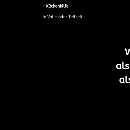
–
Küchenhilfe
in Voll- oder Teilzeit.
W
als
al