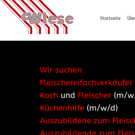
Startseite
Übe
Wir suchen
Fleischereifachverkäufer
Koch
und
Fleischer
(m/w
Küchenhilfe
(m/w/d)
Auszubildene zum Fleisc
Auszubildende zum Flei