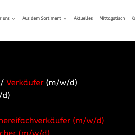
r uns
Aus dem Sortiment
Aktuelles
Mittagstisch
K
/
Verkäufer
(m/w/d)
/d)
hereifachverkäufer (m/w/d)
scher (m/w/d)